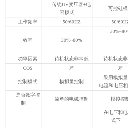
传统UV变压器+电
可控硅模
容模式
工作频率
50/60HZ
50/60H
30%~80
效率
30%~80%
功率因素
待机状态非常低
待机状态非
COS
差
差
采用模拟量
控制模式
模拟量控制
电流和电压相
是否数字控
简单的电磁控制
模拟控
制
在电压和电
式下