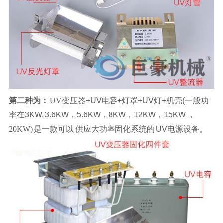
第二种为：
UV变压器
+UV
电容
+
灯罩
+UV
灯
+
机壳
(
一般功
率在
3KW,
3.6KW，5.6KW，8KW，12KW，15KW
，
20KW)
是一款可以
供应大功率固化系统的
UV电源设备。