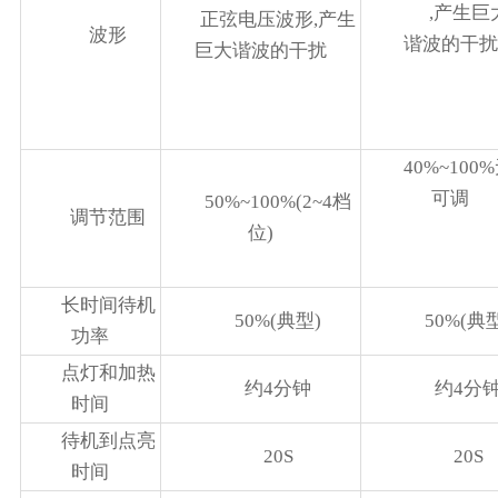
,产生巨
正弦电压波形,产生
波形
谐波的干扰
巨大谐波的干扰
40%~100
可调
50%~100%(2~4档
调节范围
位)
长时间待机
50%(典型)
50%(典
功率
点灯和加热
约4分钟
约4分
时间
待机到点亮
20S
20S
时间